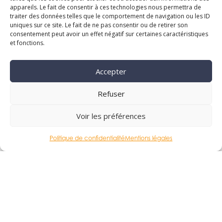
appareils. Le fait de consentir à ces technologies nous permettra de
traiter des données telles que le comportement de navigation ou les ID
uniques sur ce site. Le fait de ne pas consentir ou de retirer son
consentement peut avoir un effet négatif sur certaines caractéristiques
et fonctions.
Accepter
Refuser
Voir les préférences
Politique de confidentialité
Mentions légales
En soumettant ce formulaire, j'accepte que les
informations saisies soient exploitées dans le cadre
de ma demande et de la relation commerciale qui
peut en découler. Voir notre politique de
confidentialité *