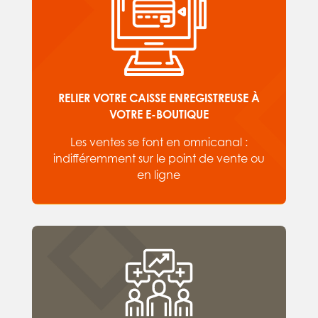
RELIER VOTRE CAISSE ENREGISTREUSE À
VOTRE E-BOUTIQUE
Les ventes se font en omnicanal :
indifféremment sur le point de vente ou
en ligne