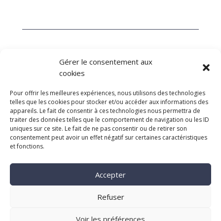
A NEW STORY
Gérer le consentement aux
8 av. Pierre Gilles de Gennes, 81000 ALBI
cookies
05 63 36 84 85
contact@anewstory.fr
Pour offrir les meilleures expériences, nous utilisons des technologies
telles que les cookies pour stocker et/ou accéder aux informations des
appareils. Le fait de consentir à ces technologies nous permettra de
traiter des données telles que le comportement de navigation ou les ID
uniques sur ce site. Le fait de ne pas consentir ou de retirer son
consentement peut avoir un effet négatif sur certaines caractéristiques
et fonctions.
Accepter
Refuser
AGENCE
DIGITALE
Voir les préférences