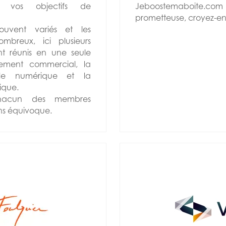
e vos objectifs de
Jeboostemaboite.co
prometteuse, croyez-en
souvent variés et les
ombreux, ici plusieurs
t réunis en une seule
pement commercial, la
, le numérique et la
ique.
chacun des membres
ans équivoque.