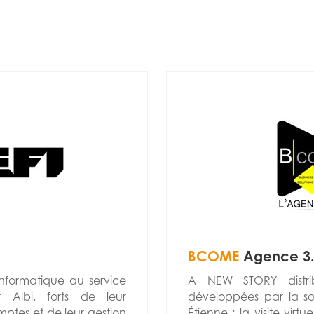
BCOME
Agence 3.
 informatique au service
A NEW STORY distrib
 Albi, forts de leur
développées par la s
ptes et de leur gestion
Étienne : la visite virt