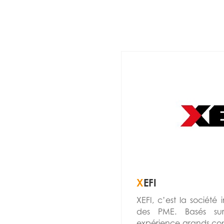
X
EFI
XEFI, c’est la société
des PME. Basés sur
expérience grands com