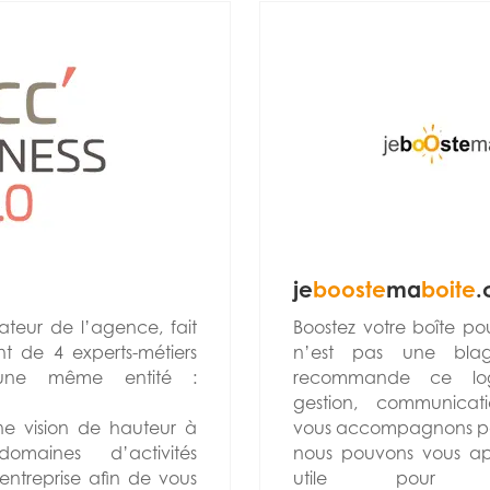
je
booste
ma
boite
.
ateur de l’agence, fait
Boostez votre boîte po
t de 4 experts-métiers
n’est pas une bl
’une même entité :
recommande ce logi
gestion, communicat
une vision de hauteur à
vous accompagnons pou
maines d’activités
nous pouvons vous app
entreprise afin de vous
utile pour so