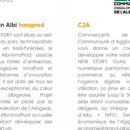
in Albi
Innoprod
C2A
ORY sont situés au sein
Commerçants de 
e du parc technopolitain
Communauté d’Agglomé
e en Midi-Pyrénées, le
vous donne un co
Albi-InnoProd associe
développer votre visib
x hôtels d’entreprises,
NEW STORY. Outre v
logiques InnoProd et
numérique performant 
eformes d’innovation
commerce ou référ
Il est doté de tous les
l’agence digitale 
e exceptionnel, au cœur
utilisation. La prise e
 albigeoise. Projet
être assurée jusqu’à 5
nitié et piloté par la
aide étant cumulable
ration de l’Albigeois,
albigeois, au chèque 
 Albi-InnoProd accueille
d’Albi. + INFO : Se
aitant développer des
économique de l’Aggl
art-up.
economie@grand-albige