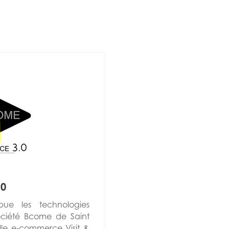
0
ue les technologies
ociété Bcome de Saint
uelle e-commerce Visit &