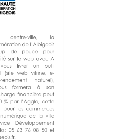
centre-ville, la
ration de l’Albigeois
up de pouce pour
ilité sur le web avec A
ous livrer un outil
(site web vitrine, e-
encement naturel),
vous formera à son
n charge financière peut
0 % par l’Agglo, cette
, pour les commerces
numérique de la ville
rvice Développement
o : 05 63 76 08 50 et
ois.fr.