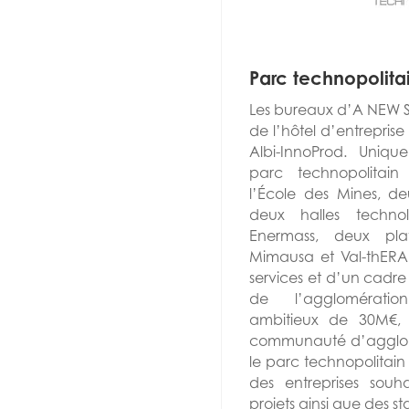
Parc technopolita
Les bureaux d’A NEW ST
de l’hôtel d’entrepris
Albi-InnoProd. Uniqu
parc technopolitain 
l’École des Mines, deu
deux halles techno
Enermass, deux plat
Mimausa et Val-thERA. 
services et d’un cadr
de l’agglomération
ambitieux de 30M€, i
communauté d’agglomé
le parc technopolitain
des entreprises souh
projets ainsi que des st