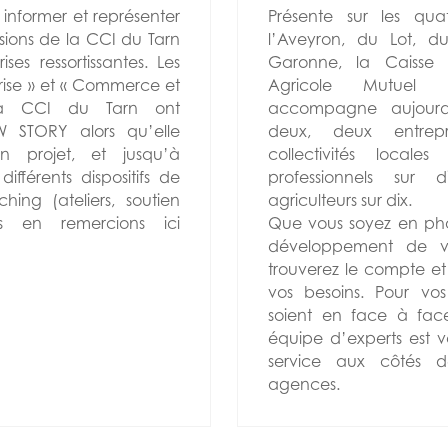
informer et représenter
Présente sur les qu
ssions de la CCI du Tarn
l’Aveyron, du Lot, d
ses ressortissantes. Les
Garonne, la Caisse 
rise » et « Commerce et
Agricole Mutuel N
a CCI du Tarn ont
accompagne aujourd’
STORY alors qu’elle
deux, deux entrepri
n projet, et jusqu’à
collectivités locale
ifférents dispositifs de
professionnels sur 
ing (ateliers, soutien
agriculteurs sur dix.
es en remercions ici
Que vous soyez en ph
développement de vo
trouverez le compte et
vos besoins. Pour vos
soient en face à fac
équipe d’experts est v
service aux côtés d
agences.